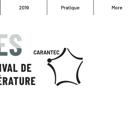
2019
Pratique
More