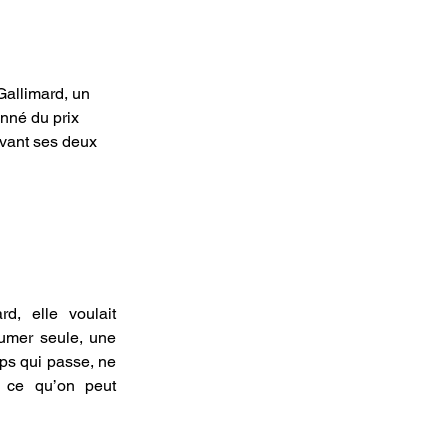
Gallimard, un 
onné du prix 
evant ses deux 
d, elle voulait 
umer seule, une 
mps qui passe, ne 
i ce qu’on peut 