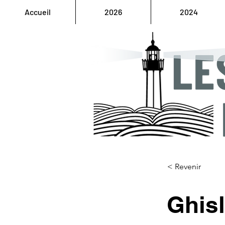
Accueil
2026
2024
< Revenir
Ghis